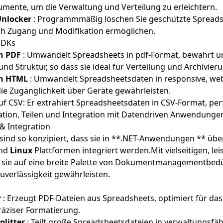
mente, um die Verwaltung und Verteilung zu erleichtern.
Unlocker
: Programmmäßig löschen Sie geschützte Spreads
ch Zugang und Modifikation ermöglichen.
 SDKs
n PDF
: Umwandelt Spreadsheets in pdf-Format, bewahrt u
nd Struktur, so dass sie ideal für Verteilung und Archivieru
in HTML
: Umwandelt Spreadsheetsdaten in responsive, we
ie Zugänglichkeit über Geräte gewährleisten.
f CSV: Er extrahiert Spreadsheetsdaten in CSV-Format, per
tion, Teilen und Integration mit Datendriven Anwendunge
 & Integration
sind so konzipiert, dass sie in **.NET-Anwendungen ** üb
und
Linux
Plattformen integriert werden.Mit vielseitigen, le
n sie auf eine breite Palette von Dokumentmanagementbedü
uverlässigkeit gewährleisten.
r
: Erzeugt PDF-Dateien aus Spreadsheets, optimiert für das
räziser Formatierung.
plitter
: Teilt große Spreadsheetsdateien in verwaltungsfä