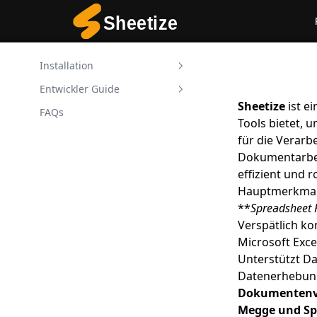
Installation
Entwickler Guide
Systemanforderungen
Sheetize
ist e
FAQs
Declaration
HTML-Konverter
Tools bietet, 
Nicht-Windows Umwelt
Bildkonverter
für die Verarb
Dokumentarbeit
Evaluation
eBook-Konverter
effizient und r
Setup License
JSON-Konverter
Hauptmerkma
PDF-Konverter
**
Spreadsheet 
Verspätlich ko
Tabellenkalkulations‑Konve
Microsoft Excel
rter
Unterstützt Da
Spreadsheet Merger
Datenerhebun
Tabellenkalkulations‑Teiler
Dokumentenv
Megge und Spl
Spreadsheet Unlocker Tool