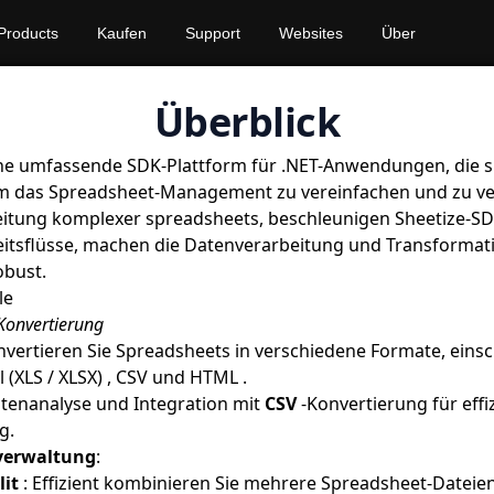
Products
Kaufen
Support
Websites
Über
Überblick
ine umfassende SDK-Plattform für .NET-Anwendungen, die sp
um das Spreadsheet-Management zu vereinfachen und zu ver
eitung komplexer spreadsheets, beschleunigen Sheetize-SD
sflüsse, machen die Datenverarbeitung und Transformation
obust.
le
Konvertierung
nvertieren Sie Spreadsheets in verschiedene Formate, einsc
 (XLS / XLSX) , CSV und HTML .
tenanalyse und Integration mit
CSV
-Konvertierung für effi
g.
erwaltung
:
it
: Effizient kombinieren Sie mehrere Spreadsheet-Dateien