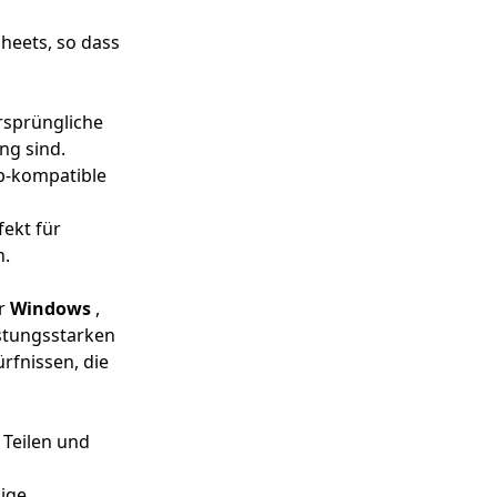
heets, so dass
rsprüngliche
ng sind.
b-kompatible
fekt für
n.
er
Windows
,
istungsstarken
rfnissen, die
 Teilen und
hige