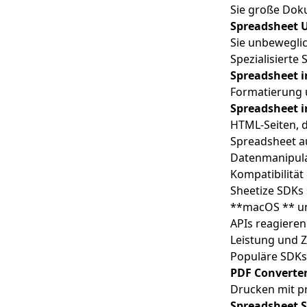
Sie große Doku
Textkonverter
Spreadsheet 
Sie unbewegli
Spezialisierte
Spreadsheet i
Formatierung u
Spreadsheet 
HTML-Seiten, d
Spreadsheet au
Datenmanipula
Kompatibilität
Sheetize SDKs 
**macOS ** 
APIs reagiere
Leistung und Z
Populäre SDKs
PDF Converte
Drucken mit p
Spreadsheet S