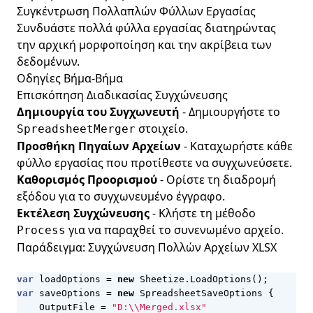
Συγκέντρωση Πολλαπλών Φύλλων Εργασίας
Συνδυάστε πολλά φύλλα εργασίας διατηρώντας
την αρχική μορφοποίηση και την ακρίβεια των
δεδομένων.
Οδηγίες Βήμα-Βήμα
Επισκόπηση Διαδικασίας Συγχώνευσης
Δημιουργία του Συγχωνευτή
- Δημιουργήστε το
στοιχείο.
SpreadsheetMerger
Προσθήκη Πηγαίων Αρχείων
- Καταχωρήστε κάθε
φύλλο εργασίας που προτίθεστε να συγχωνεύσετε.
Καθορισμός Προορισμού
- Ορίστε τη διαδρομή
εξόδου για το συγχωνευμένο έγγραφο.
Εκτέλεση Συγχώνευσης
- Κλήστε τη μέθοδο
για να παραχθεί το συνενωμένο αρχείο.
Process
Παράδειγμα: Συγχώνευση Πολλών Αρχείων XLSX
var
loadOptions
=
new
Sheetize
.
LoadOptions
();
var
saveOptions
=
new
SpreadsheetSaveOptions
{
OutputFile
=
"D:\\Merged.xlsx"