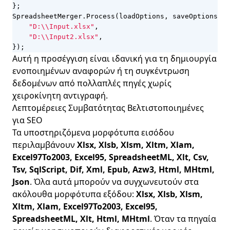
};
SpreadsheetMerger
.
Process
(
loadOptions
,
saveOptions
,
n
"D:\\Input.xlsx"
,
"D:\\Input2.xlsx"
,
});
Αυτή η προσέγγιση είναι ιδανική για τη δημιουργία
ενοποιημένων αναφορών ή τη συγκέντρωση
δεδομένων από πολλαπλές πηγές χωρίς
χειροκίνητη αντιγραφή.
Λεπτομέρειες Συμβατότητας Βελτιστοποιημένες
για SEO
Τα υποστηριζόμενα μορφότυπα εισόδου
περιλαμβάνουν
Xlsx, Xlsb, Xlsm, Xltm, Xlam,
Excel97To2003, Excel95, SpreadsheetML, Xlt, Csv,
Tsv, SqlScript, Dif, Xml, Epub, Azw3, Html, MHtml,
Json
. Όλα αυτά μπορούν να συγχωνευτούν στα
ακόλουθα μορφότυπα εξόδου:
Xlsx, Xlsb, Xlsm,
Xltm, Xlam, Excel97To2003, Excel95,
SpreadsheetML, Xlt, Html, MHtml
. Όταν τα πηγαία