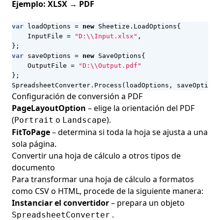
Ejemplo: XLSX → PDF
var
loadOptions
=
new
Sheetize
.
LoadOptions
{
InputFile
=
"D:\\Input.xlsx"
,
};
var
saveOptions
=
new
SaveOptions
{
OutputFile
=
"D:\\Output.pdf"
};
SpreadsheetConverter
.
Process
(
loadOptions
,
saveOptions
Configuración de conversión a PDF
PageLayoutOption
– elige la orientación del PDF
(
o
).
Portrait
Landscape
FitToPage
– determina si toda la hoja se ajusta a una
sola página.
Convertir una hoja de cálculo a otros tipos de
documento
Para transformar una hoja de cálculo a formatos
como CSV o HTML, procede de la siguiente manera:
Instanciar el convertidor
– prepara un objeto
.
SpreadsheetConverter