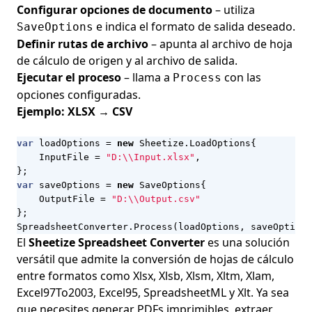
Configurar opciones de documento
– utiliza
e indica el formato de salida deseado.
SaveOptions
Definir rutas de archivo
– apunta al archivo de hoja
de cálculo de origen y al archivo de salida.
Ejecutar el proceso
– llama a
con las
Process
opciones configuradas.
Ejemplo: XLSX → CSV
var
loadOptions
=
new
Sheetize
.
LoadOptions
{
InputFile
=
"D:\\Input.xlsx"
,
};
var
saveOptions
=
new
SaveOptions
{
OutputFile
=
"D:\\Output.csv"
};
SpreadsheetConverter
.
Process
(
loadOptions
,
saveOptions
El
Sheetize Spreadsheet Converter
es una solución
versátil que admite la conversión de hojas de cálculo
entre formatos como Xlsx, Xlsb, Xlsm, Xltm, Xlam,
Excel97To2003, Excel95, SpreadsheetML y Xlt. Ya sea
que necesites generar PDFs imprimibles, extraer