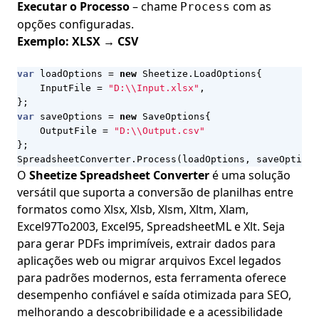
Executar o Processo
– chame
com as
Process
opções configuradas.
Exemplo: XLSX → CSV
var
loadOptions
=
new
Sheetize
.
LoadOptions
{
InputFile
=
"D:\\Input.xlsx"
,
};
var
saveOptions
=
new
SaveOptions
{
OutputFile
=
"D:\\Output.csv"
};
SpreadsheetConverter
.
Process
(
loadOptions
,
saveOptions
O
Sheetize Spreadsheet Converter
é uma solução
versátil que suporta a conversão de planilhas entre
formatos como Xlsx, Xlsb, Xlsm, Xltm, Xlam,
Excel97To2003, Excel95, SpreadsheetML e Xlt. Seja
para gerar PDFs imprimíveis, extrair dados para
aplicações web ou migrar arquivos Excel legados
para padrões modernos, esta ferramenta oferece
desempenho confiável e saída otimizada para SEO,
melhorando a descobribilidade e a acessibilidade