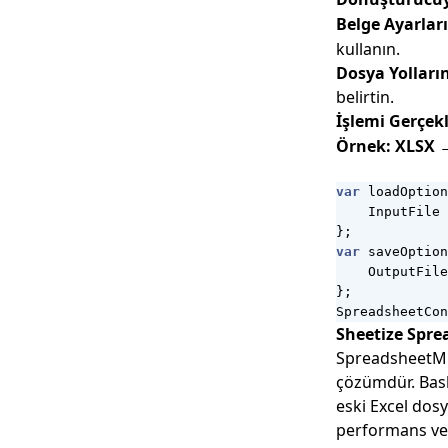
Belge Ayarları
kullanın.
Dosya Yolları
belirtin.
İşlemi Gerçekl
Örnek: XLSX 
var
loadOption
InputFile
};
var
saveOption
OutputFile
};
SpreadsheetCon
Sheetize Spre
SpreadsheetML 
çözümdür. Bask
eski Excel dos
performans ve SE