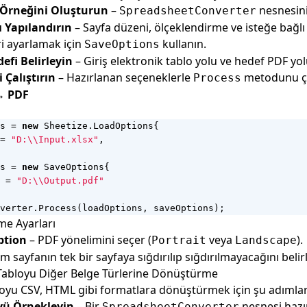
Örneğini Oluşturun
–
nesnesini
SpreadsheetConverter
ı Yapılandırın
– Sayfa düzeni, ölçeklendirme ve isteğe bağl
ri ayarlamak için
kullanın.
SaveOptions
efi Belirleyin
– Giriş elektronik tablo yolu ve hedef PDF yol
Çalıştırın
– Hazırlanan seçeneklerle
metodunu ça
Process
→ PDF
s
=
new
Sheetize
.
LoadOptions
{
=
"D:\\Input.xlsx"
,
s
=
new
SaveOptions
{
=
"D:\\Output.pdf"
verter
.
Process
(
loadOptions
,
saveOptions
);
e Ayarları
ption
– PDF yönelimini seçer (
veya
).
Portrait
Landscape
m sayfanın tek bir sayfaya sığdırılıp sığdırılmayacağını belirl
 Tabloyu Diğer Belge Türlerine Dönüştürme
loyu CSV, HTML gibi formatlara dönüştürmek için şu adımları
ü Örnekleyin
– Bir
nesnesi hazı
SpreadsheetConverter