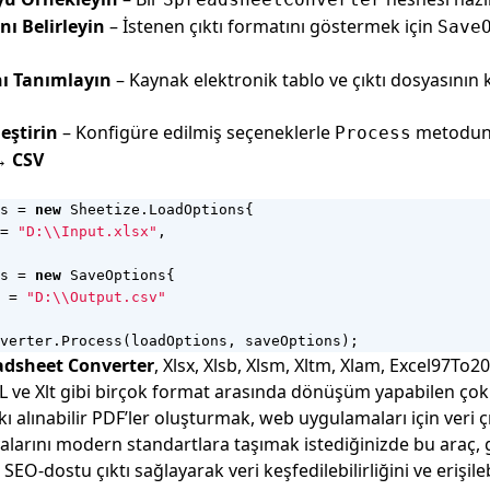
nı Belirleyin
– İstenen çıktı formatını göstermek için
Save
nı Tanımlayın
– Kaynak elektronik tablo ve çıktı dosyasının
eştirin
– Konfigüre edilmiş seçeneklerle
metodunu
Process
→ CSV
s
=
new
Sheetize
.
LoadOptions
{
=
"D:\\Input.xlsx"
,
s
=
new
SaveOptions
{
=
"D:\\Output.csv"
verter
.
Process
(
loadOptions
,
saveOptions
);
adsheet Converter
, Xlsx, Xlsb, Xlsm, Xltm, Xlam, Excel97To2
ve Xlt gibi birçok format arasında dönüşüm yapabilen çok 
ı alınabilir PDF’ler oluşturmak, web uygulamaları için veri 
yalarını modern standartlara taşımak istediğinizde bu araç, 
O‑dostu çıktı sağlayarak veri keşfedilebilirliğini ve erişilebili