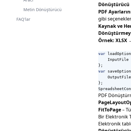
Dönüştürücü 
Metin Dönüştürücü
PDF Ayarların
gibi seçenekle
FAQ'lar
Kaynak ve Hed
Dönüştürmeyi 
Örnek: XLSX 
var
loadOption
InputFile
};
var
saveOption
OutputFile
};
SpreadsheetCon
PDF Dönüştürm
PageLayoutO
FitToPage
– Tü
Bir Elektronik
Elektronik tab
Dönüştürücüy