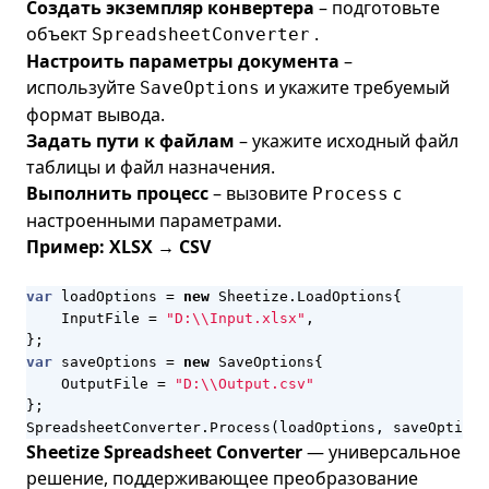
Создать экземпляр конвертера
– подготовьте
объект
.
SpreadsheetConverter
Настроить параметры документа
–
используйте
и укажите требуемый
SaveOptions
формат вывода.
Задать пути к файлам
– укажите исходный файл
таблицы и файл назначения.
Выполнить процесс
– вызовите
с
Process
настроенными параметрами.
Пример: XLSX → CSV
var
loadOptions
=
new
Sheetize
.
LoadOptions
{
InputFile
=
"D:\\Input.xlsx"
,
};
var
saveOptions
=
new
SaveOptions
{
OutputFile
=
"D:\\Output.csv"
};
SpreadsheetConverter
.
Process
(
loadOptions
,
saveOptions
Sheetize Spreadsheet Converter
— универсальное
решение, поддерживающее преобразование