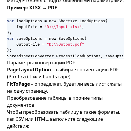
метод
с подготовленными параметрами.
Process
Пример: XLSX → PDF
var
loadOptions
=
new
Sheetize
.
LoadOptions
{
InputFile
=
"D:\\Input.xlsx"
,
};
var
saveOptions
=
new
SaveOptions
{
OutputFile
=
"D:\\Output.pdf"
};
SpreadsheetConverter
.
Process
(
loadOptions
,
saveOptions
Параметры конвертации PDF
PageLayoutOption
– выбирает ориентацию PDF
(
или
).
Portrait
Landscape
FitToPage
– определяет, будет ли весь лист сжаты
на одну страницу.
Преобразование таблицы в прочие типы
документов
Чтобы преобразовать таблицу в такие форматы,
как CSV или HTML, выполните следующие
действия: