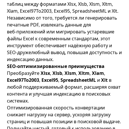
таблиц между форматами Xlsx, Xlsb, Xlsm, Xltm,
Xlam, Excel97To2003, Excel95, SpreadsheetML и Xlt.
Независимо от того, требуется ли генерировать
печатные PDF, извлекать данные для
веб‑приложений или мигрировать устаревшие
файлы Excel к современным стандартам, этот
инструмент обеспечивает надёжную работу и
SEO‑дружелюбный вывод, повышая доступность и
индексацию данных.
SEO‑оптимизированные преимущества
Преобразуйте
Xlsx
,
Xlsb
,
Xlsm
,
Xltm
,
Xlam
,
Excel97To2003
,
Excel95
,
SpreadsheetML
и
Xlt
в
любой поддерживаемый формат, расширяя охват
контента и улучшая индексацию в поисковых
системах.
Оптимизированная скорость конвертации
снижает нагрузку на сервер, ускоряя загрузку
страниц и повышая позиции в поисковой выдаче.
Получайте чистый, готовый к использованию в