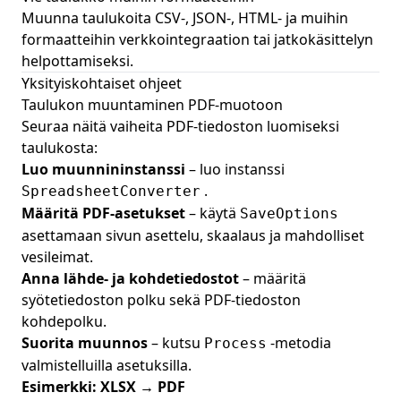
Muunna taulukoita CSV‑, JSON‑, HTML‑ ja muihin
formaatteihin verkkointegraation tai jatkokäsittelyn
helpottamiseksi.
Yksityiskohtaiset ohjeet
Taulukon muuntaminen PDF‑muotoon
Seuraa näitä vaiheita PDF‑tiedoston luomiseksi
taulukosta:
Luo muunnininstanssi
– luo instanssi
.
SpreadsheetConverter
Määritä PDF‑asetukset
– käytä
SaveOptions
asettamaan sivun asettelu, skaalaus ja mahdolliset
vesileimat.
Anna lähde‑ ja kohdetiedostot
– määritä
syötetiedoston polku sekä PDF‑tiedoston
kohdepolku.
Suorita muunnos
– kutsu
-metodia
Process
valmistelluilla asetuksilla.
Esimerkki: XLSX → PDF