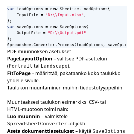
var
loadOptions
=
new
Sheetize
.
LoadOptions
{
InputFile
=
"D:\\Input.xlsx"
,
};
var
saveOptions
=
new
SaveOptions
{
OutputFile
=
"D:\\Output.pdf"
};
SpreadsheetConverter
.
Process
(
loadOptions
,
saveOptions
PDF‑muunnoksen asetukset
PageLayoutOption
– valitsee PDF‑asettelun
(
tai
).
Portrait
Landscape
FitToPage
– määrittää, pakataanko koko taulukko
yhdelle sivulle.
Taulukon muuntaminen muihin tiedostotyyppeihin
Muuntaaksesi taulukon esimerkiksi CSV‑ tai
HTML‑muotoon toimi näin:
Luo muunnin
– valmistele
-objekti.
SpreadsheetConverter
Aseta dokumenttiasetukset
– käytä
SaveOptions