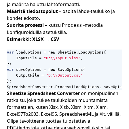
ja määritä haluttu lähtöformaatti.
Määritä tiedostopolut
– osoita lähde‑taulukko ja
kohdetiedosto.
Suorita prosessi
– kutsu
-metodia
Process
konfiguroiduilla asetuksilla.
Esimerkki: XLSX → CSV
var
loadOptions
=
new
Sheetize
.
LoadOptions
{
InputFile
=
"D:\\Input.xlsx"
,
};
var
saveOptions
=
new
SaveOptions
{
OutputFile
=
"D:\\Output.csv"
};
SpreadsheetConverter
.
Process
(
loadOptions
,
saveOptions
Sheetize Spreadsheet Converter
on monipuolinen
ratkaisu, joka tukee taulukoiden muuntamista
formaattien, kuten Xlsx, Xlsb, Xlsm, Xltm, Xlam,
Excel97To2003, Excel95, SpreadsheetML ja Xlt, välillä.
Olipa tavoitteena tuottaa tulostettavia
PDF‑tiedostoja, ottaa dataa web‑sovelluksiin tai