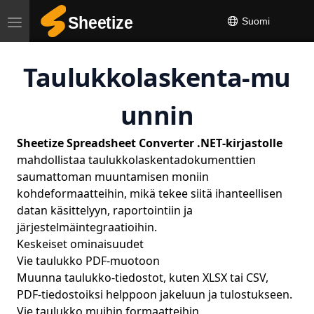
Suomi
Toggle
navigation
Taulukkolaskenta‑mu
unnin
Sheetize Spreadsheet Converter .NET‑kirjastolle
mahdollistaa taulukkolaskentadokumenttien
saumattoman muuntamisen moniin
kohdeformaatteihin, mikä tekee siitä ihanteellisen
datan käsittelyyn, raportointiin ja
järjestelmäintegraatioihin.
Keskeiset ominaisuudet
Vie taulukko PDF‑muotoon
Muunna taulukko‑tiedostot, kuten XLSX tai CSV,
PDF‑tiedostoiksi helppoon jakeluun ja tulostukseen.
Vie taulukko muihin formaatteihin