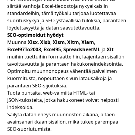
siirtää vanhoja Excel‑tiedostoja nykyaikaisiin
standardeihin, tämä työkalu tarjoaa luotettavaa
suorituskykyä ja SEO‑ystävällisiä tuloksia, parantaen
löydettävyyttä ja datan saavutettavuutta.
SEO‑optimoidut hyödyt
Muunna
Xlsx
,
Xlsb
,
Xlsm
,
Xltm
,
Xlam
,
Excel97To2003
,
Excel95
,
SpreadsheetML
ja
Xlt
muihin tuettuihin formaatteihin, laajentaen sisällön
tavoittavuutta ja parantaen hakukoneindeksointia.
Optimoitu muunnonopeus vähentää palvelimen
kuormitusta, nopeuttaen sivun latausaikoja ja
parantaen SEO‑sijoituksia.
Tuota puhtaita, web‑valmiita HTML‑ tai
JSON‑tulosteita, jotka hakukoneet voivat helposti
indeksoida.
Säilytä datan eheys muunnosten aikana, pitäen
avainsanarikkaan sisällön, mikä tukee parempaa
SEO‑suoriutumista.