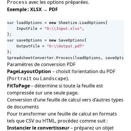
avec les options préparées.
Process
Exemple : XLSX → PDF
var
loadOptions
=
new
Sheetize
.
LoadOptions
{
InputFile
=
"D:\\Input.xlsx"
,
};
var
saveOptions
=
new
SaveOptions
{
OutputFile
=
"D:\\Output.pdf"
};
SpreadsheetConverter
.
Process
(
loadOptions
,
saveOptions
Paramètres de conversion PDF
PageLayoutOption
– choisit l’orientation du PDF
(
ou
).
Portrait
Landscape
FitToPage
– détermine si toute la feuille est
compressée sur une seule page.
Conversion d’une feuille de calcul vers d’autres types
de documents
Pour transformer une feuille de calcul en formats
tels que CSV ou HTML, procédez comme suit :
Instancier le convertisseur
– préparez un objet