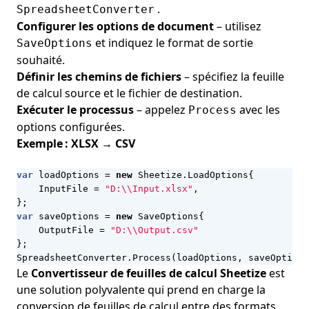
.
SpreadsheetConverter
Configurer les options de document
– utilisez
et indiquez le format de sortie
SaveOptions
souhaité.
Définir les chemins de fichiers
– spécifiez la feuille
de calcul source et le fichier de destination.
Exécuter le processus
– appelez
avec les
Process
options configurées.
Exemple : XLSX → CSV
var
loadOptions
=
new
Sheetize
.
LoadOptions
{
InputFile
=
"D:\\Input.xlsx"
,
};
var
saveOptions
=
new
SaveOptions
{
OutputFile
=
"D:\\Output.csv"
};
SpreadsheetConverter
.
Process
(
loadOptions
,
saveOptions
Le
Convertisseur de feuilles de calcul Sheetize
est
une solution polyvalente qui prend en charge la
conversion de feuilles de calcul entre des formats