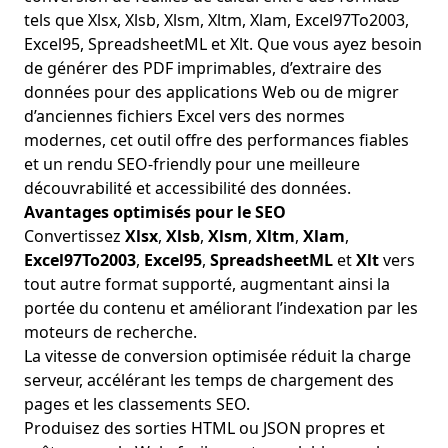
tels que Xlsx, Xlsb, Xlsm, Xltm, Xlam, Excel97To2003,
Excel95, SpreadsheetML et Xlt. Que vous ayez besoin
de générer des PDF imprimables, d’extraire des
données pour des applications Web ou de migrer
d’anciennes fichiers Excel vers des normes
modernes, cet outil offre des performances fiables
et un rendu SEO‑friendly pour une meilleure
découvrabilité et accessibilité des données.
Avantages optimisés pour le SEO
Convertissez
Xlsx
,
Xlsb
,
Xlsm
,
Xltm
,
Xlam
,
Excel97To2003
,
Excel95
,
SpreadsheetML
et
Xlt
vers
tout autre format supporté, augmentant ainsi la
portée du contenu et améliorant l’indexation par les
moteurs de recherche.
La vitesse de conversion optimisée réduit la charge
serveur, accélérant les temps de chargement des
pages et les classements SEO.
Produisez des sorties HTML ou JSON propres et